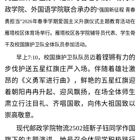
政学院、外国语学院联合承办的
“强国新征程 青春
勇担当”2026年春季学期爱国主义升旗仪式主题教育活动在
雁塔校区体育场举行。雁塔校区各学院辅导员代表、学生骨
干及校国旗护卫队全体队员参加活动。
着铿锵有力的
早上7:10，校国旗护卫队队员迈
步伐护送五星红旗庄严入场。伴随着雄壮激
昂的《义勇军进行曲》，鲜艳的五星红旗迎
着朝阳冉冉升起、迎风飘扬，在场全体师生
肃立行注目礼、齐唱国歌，向伟大祖国致以
崇高敬意。
现代邮政学院物流2502班靳子钰同学作国
旗下的主题演讲，她号召全体同学积极践行